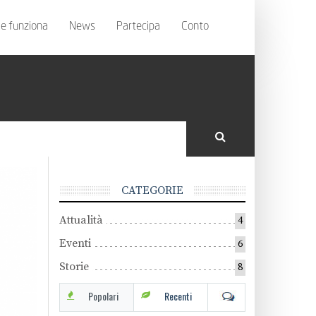
e funziona
News
Partecipa
Conto
CATEGORIE
Attualità
4
Eventi
6
Storie
8
Popolari
Recenti