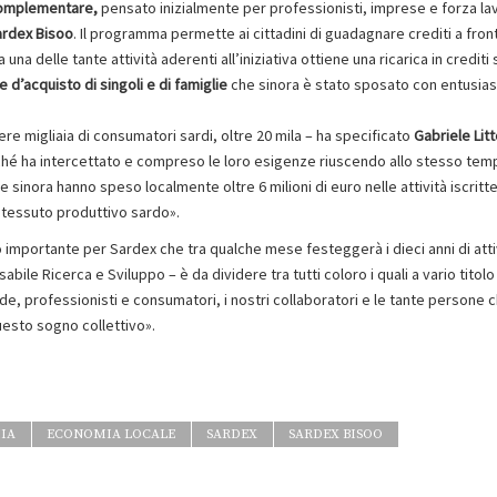
omplementare,
pensato inizialmente per professionisti, imprese e forza la
ardex Bisoo
. Il programma permette ai cittadini di guadagnare crediti a fron
una delle tante attività aderenti all’iniziativa ottiene una ricarica in credit
 d’acquisto di singoli e di famiglie
che sinora è stato sposato con entusia
ere migliaia di consumatori sardi, oltre 20 mila – ha specificato
Gabriele Lit
hé ha intercettato e compreso le loro esigenze riuscendo allo stesso tem
inora hanno speso localmente oltre 6 milioni di euro nelle attività iscritte
 tessuto produttivo sardo».
 importante per Sardex che tra qualche mese festeggerà i dieci anni di attivi
abile Ricerca e Sviluppo – è da dividere tra tutti coloro i quali a vario titol
ende, professionisti e consumatori, i nostri collaboratori e le tante persone 
uesto sogno collettivo».
IA
ECONOMIA LOCALE
SARDEX
SARDEX BISOO