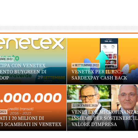
BRE 2022
CIPA CON VENETEX
6 SETTEMBRE 2022
VENTO BUYGREEN DI
VENETEX PER IL B2C:
OOP
SARDEXPAY CASH BACK
22 DICEMBRE 2020
VENETEX E MICROFINANZA:
 2021
TI I 20 MILIONI DI
INSIEME PER SOSTENERE IL
TI SCAMBIATI IN VENETEX
VALORE D’IMPRESA