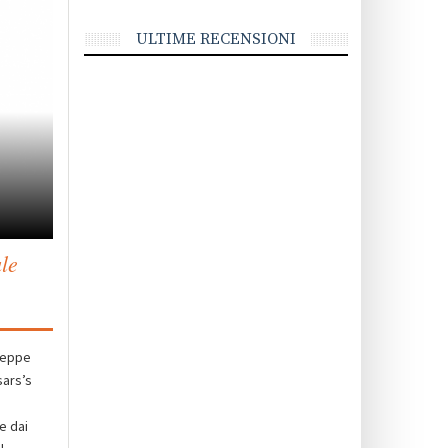
ULTIME RECENSIONI
le
useppe
sars’s
e dai