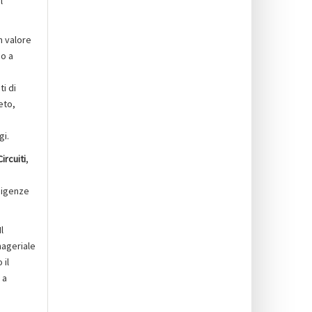
l
n valore
do a
i di
eto,
gi.
Circuiti
,
esigenze
l
nageriale
 il
 a