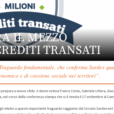
A IL MEZZO
CREDITI TRANSATI
“Traguardo fondamentale, che conferma Sardex qua
onomico e di coesione sociale nei territori”.
i prepara a nuove sfide. A darne notizia Franco Contu, Gabriele Littera, Gi
a, nel corso della conferenza stampa che si è tenuta il 17 settembre al Cae
tagli relativi a questo importante traguardo raggiunto dal Circuito Sardex.net 