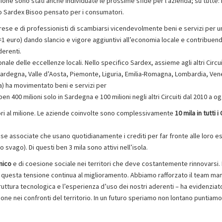
ione sono stati anche individuate le prossime sfide per l’azienda; su tutte: i
o Sardex Bisoo pensato per i consumatori.
prese e di professionisti di scambiarsi vicendevolmente beni e servizi per u
=1 euro) dando slancio e vigore aggiuntivi all’economia locale e contribuen
derenti.
le delle eccellenze locali. Nello specifico Sardex, assieme agli altri Circuit
 (Sardegna, Valle d’Aosta, Piemonte, Liguria, Emilia-Romagna, Lombardia, Ven
) ha movimentato beni e servizi per
en 400 milioni solo in Sardegna e 100 milioni negli altri Circuiti dal 2010 a og
iori al milione. Le aziende coinvolte sono complessivamente
10 mila in tutti i 
ese associate che usano quotidianamente i crediti per far fronte alle loro 
 svago). Di questi ben 3 mila sono attivi nell’isola.
mico
e di coesione sociale nei territori che deve costantemente rinnovarsi. I
di questa tensione continua al miglioramento. Abbiamo rafforzato il team ma
ruttura tecnologica e l’esperienza d’uso dei nostri aderenti – ha evidenziato
one nei confronti del territorio. In un futuro speriamo non lontano puntiamo