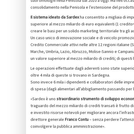
suoi omologhi nella Penisola dal 2010 a oggi. Ma nell’occas
consolidamento nella Penisola e l’estensione del prodott
Il sistema ideato da Sardex
ha consentito a migliaia di im
superiore al mezzo miliardo di euro equivalenti (1 credito
creare le basi per un solido marketing territoriale tra gli a
Un caso unico di innovazione sociale e di veicolo promoziona
Credito Commerciale attivi nelle altre 12 regioni italiane
Marche, Umbria, Lazio, Abruzzo, Molise-Sannio e Campania
un valore superiore al mezzo miliardo di crediti; di questi b
Le operazioni effettuate dagli aderenti sono state super
oltre 4 mila di queste si trovano in Sardegna.
Sono invece 6 mila i dipendenti e collaboratori delle impr
di spesa (dagli alimentari all’abbigliamento passando per lo
«Sardex è uno
straordinario strumento di sviluppo econo
traguardo del mezzo miliardo di crediti transati è frutto 
e investito risorse notevoli per migliorare ancora l’infrast
direttore generale
Franco Contu
– senza perdere l’attenzi
coinvolgere la pubblica amministrazione».