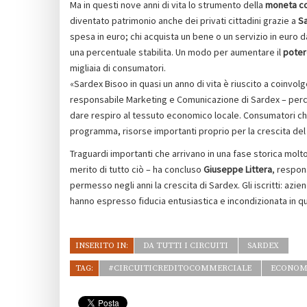
Ma in questi nove anni di vita lo strumento della
moneta c
diventato patrimonio anche dei privati cittadini grazie a
S
spesa in euro; chi acquista un bene o un servizio in euro da 
una percentuale stabilita. Un modo per aumentare il
potere
migliaia di consumatori.
«Sardex Bisoo in quasi un anno di vita è riuscito a coinvolg
responsabile Marketing e Comunicazione di Sardex – perc
dare respiro al tessuto economico locale. Consumatori che s
programma, risorse importanti proprio per la crescita del
Traguardi importanti che arrivano in una fase storica molto
merito di tutto ciò – ha concluso
Giuseppe Littera
, respons
permesso negli anni la crescita di Sardex. Gli iscritti: azi
hanno espresso fiducia entusiastica e incondizionata in q
INSERITO IN:
DA TUTTI I CIRCUITI
SARDEX
TAG:
#CIRCUITICREDITOCOMMERCIALE
ECONOM