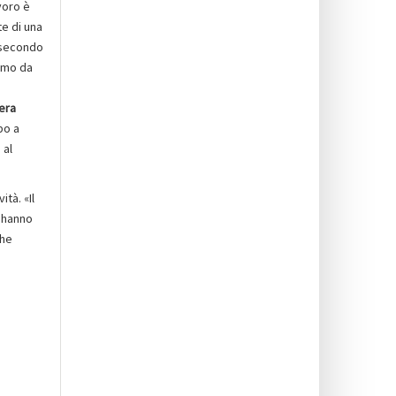
voro è
te di una
i secondo
smo da
tera
po a
 al
tà. «Il
o hanno
che