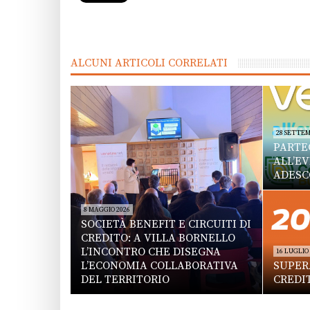
ALCUNI ARTICOLI CORRELATI
28 SETTEM
PARTE
ALL’E
ADESC
8 MAGGIO 2026
SOCIETÀ BENEFIT E CIRCUITI DI
CREDITO: A VILLA BORNELLO
L’INCONTRO CHE DISEGNA
16 LUGLIO
L’ECONOMIA COLLABORATIVA
SUPERA
DEL TERRITORIO
CREDI