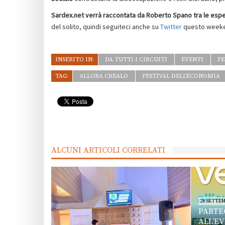
Sardex.net verrà raccontata da Roberto Spano tra le esper
del solito, quindi seguiteci anche su
Twitter
questo week
INSERITO IN:
DA TUTTI I CIRCUITI
EVENTI
FE
TAG:
ALLORA CREALO
FESTIVAL DELL'ECONOMIA
ALCUNI ARTICOLI CORRELATI
28 SETTEM
PARTE
ALL’E