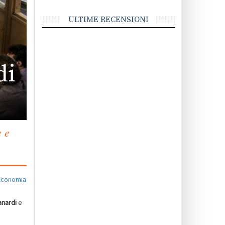
ULTIME RECENSIONI
di
e e
’Economia
anardi
e