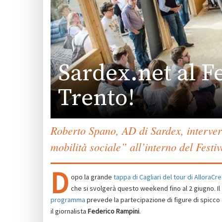
Sardex.net al F
Trento!
Roberto Spano, AD di Sardex, interver
mobilità sociale” all’interno del Festi
D
opo la grande
tappa di Cagliari del tour di AlloraCre
che si svolgerà questo weekend fino al 2 giugno. Il
programma
prevede la partecipazione di figure di spicc
il giornalista
Federico Rampini
.