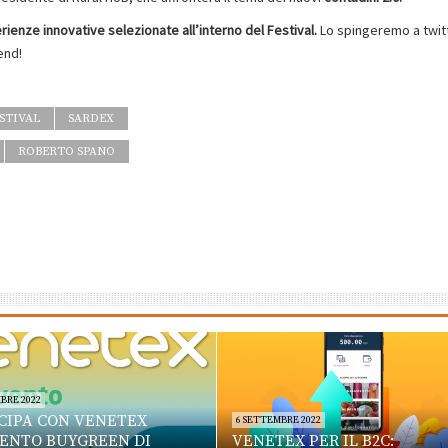
ienze innovative selezionate all’interno del Festival.
Lo spingeremo a twit
end!
STIVAL
SARDEX
ROBERTO SPANO
BRE 2022
CIPA CON VENETEX
6 SETTEMBRE 2022
VENTO BUYGREEN DI
VENETEX PER IL B2C: