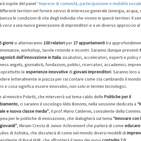
sarà ospite del panel
“Imprese di comunità, partecipazione e mobilità social
ifferenti territori nel fornire servizi di interesse generale (energia, acqua, 
uenza le condizioni di vita degli individui che vivono in questi territori. Il se
 voce a una nuova generazione di imprenditori e a un diverso approccio a
5 giorni
si alterneranno
100 relatori
per
27 appuntamenti
tra approfondimen
imonianze, workshop, tavole rotonde e incontri. Saranno dunque presenti
t
agonisti dell’innovazione in Italia
: incubatori, acceleratori, esperti e policy
ness angels, giornalisti, fondazioni, politici, ricercatori, accademici, impren
oprattutto le
esperienze innovative
di
giovani imprenditori
. Saranno loro a
dere letteralmente in piazza per raccontare come sta cambiando il mondo
ro e cosa significa essere innovativi, non solo in termini tecnologici.
e al ministro Poletti, che interverrà sul tema caldo delle
Politiche per il
biamento
, ci saranno il sociologo Aldo Bonomi, nella sessione dedicata a
“M
ale e nuova classe media”
, il prof. Mario Calderini, consulente della Commi
pea per le politiche di innovazione, che dialogherà sul tema
“Innovare con 
giovanili”
, Miriam Cresta di Junior Achivement che parlerà di come
educare
guées di Ashoka, che discuterà di come nel mondo diversi modelli di
imprend
sidente di Rural HUB, che affronterà il tema dei nuovi
contadini 2.0.