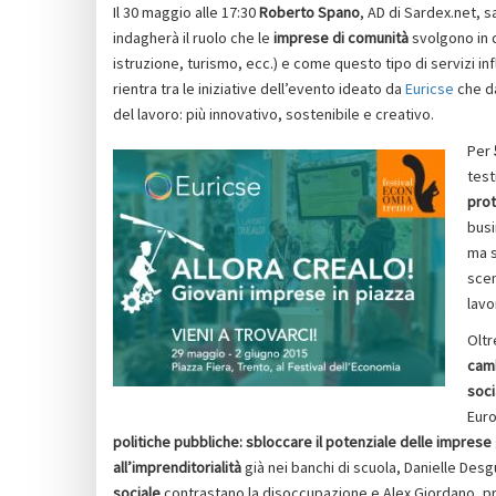
Il 30 maggio alle 17:30
Roberto Spano
, AD di Sardex.net, 
indagherà il ruolo che le
imprese di comunità
svolgono in d
istruzione, turismo, ecc.) e come questo tipo di servizi infl
rientra tra le iniziative dell’evento ideato da
Euricse
che dà
del lavoro: più innovativo, sostenibile e creativo.
Per
test
prot
busi
ma s
scen
lavo
Oltr
cam
soci
Euro
politiche pubbliche: sbloccare il potenziale delle imprese 
all’imprenditorialità
già nei banchi di scuola, Danielle Des
sociale
contrastano la disoccupazione e Alex Giordano, pre