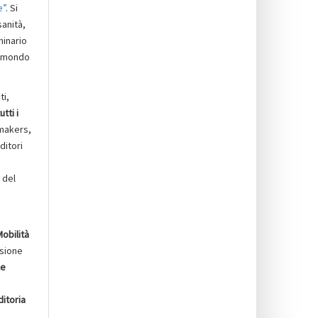
e”
. Si
sanità,
minario
l mondo
ti,
utti i
 makers,
ditori
 del
obilità
ssione
le
itoria