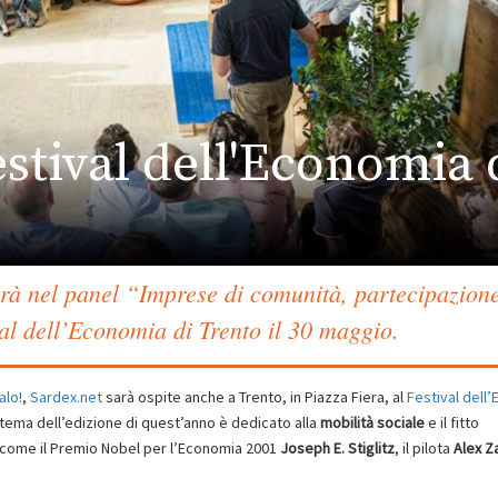
estival dell'Economia 
rà nel panel “Imprese di comunità, partecipazion
val dell’Economia di Trento il 30 maggio.
alo!
,
Sardex.net
sarà ospite anche a Trento, in Piazza Fiera, al
Festival dell
 tema dell’edizione di quest’anno è dedicato alla
mobilità sociale
e il fitto
o come il Premio Nobel per l’Economia 2001
Joseph E. Stiglitz
, il pilota
Alex Z