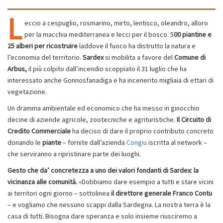
L
eccio a cespuglio, rosmarino, mirto, lentisco, oleandro, alloro
per la macchia mediterranea e lecci per il bosco. 5
00 piantine e
25 alberi per ricostruire
laddove il fuoco ha distrutto la natura e
l’economia del territorio.
Sardex
si mobilita a favore del
Comune di
Arbus,
il più colpito dall’incendio scoppiato il 31 luglio che ha
interessato anche Gonnosfanadiga e ha incenerito migliaia di ettari di
vegetazione.
Un dramma ambientale ed economico che ha messo in ginocchio
decine di aziende agricole, zootecniche e agrituristiche.
Il Circuito di
Credito Commerciale
ha deciso di dare il proprio contributo concreto
donando le
piante
– fornite dall’azienda
Congiu
iscritta al network –
che serviranno a ripristinare parte dei luoghi.
Gesto che da’ concretezza a uno dei valori fondanti di Sardex: la
vicinanza alle comunità.
«Dobbiamo dare esempio a tutti e stare vicini
ai territori ogni giorno – sottolinea
il direttore generale Franco Contu
– e vogliamo che nessuno scappi dalla Sardegna. La nostra terra è la
casa di tutti. Bisogna dare speranza e solo insieme riusciremo a