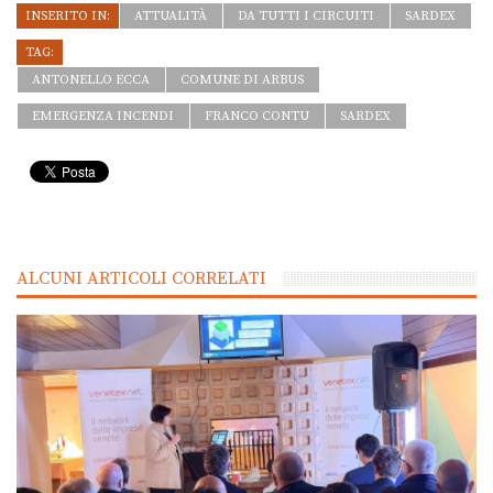
INSERITO IN:
ATTUALITÀ
DA TUTTI I CIRCUITI
SARDEX
TAG:
ANTONELLO ECCA
COMUNE DI ARBUS
EMERGENZA INCENDI
FRANCO CONTU
SARDEX
ALCUNI ARTICOLI CORRELATI