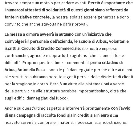
trovare sempre un motivo per andare avanti.
Perciò è importante che
i numerosi attestati di solidarietà di questi giorni siano rafforzati da
tante iniziative concrete,
la nostra isola sa essere generosa e sono
convinto che anche stavolta ne darà riprova».
La messa a dimora avverrà in autunno con un’iniziativa che
coinvolgerà il personale dell’azienda, le scuole di Arbus, volontari e
iscritti al Circuito di Credito Commerciale.
«Le nostre imprese
zootecniche, agricole e soprattutto agrituristiche – sono in forte
difficoltà. Proprio queste ultime – commenta i
l primo cittadino di
Arbus, Antonello Ecca
– sono le più danneggiate perché oltre ai danni
alle strutture subiranno perdite ingenti per via delle disdette di clienti
per la stagione in corso. Perciò un aiuto alle sistemazioni a verde
delle parti vicine alle strutture sarebbe importantissimo, oltre che
sugli edifici danneggiati dal fuoco».
Anche su quest’ultimo aspetto si interverrà prontamente
con l’avvio
di una campagna di raccolta fondi sia in crediti sia in euro
il cui
ricavato servirà a comprare i materiali necessari alla ricostruzione.