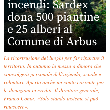
incendi: Sardex
dona 500 piantine
e 25 alberi al
Comune di Arbus
La ricostruzione dei luoghi per far ripartire il
territorio. In autunno la messa a dimora che
coinvolgerà personale dell’azienda, scuole e
volontari. Aperto anche un conto corrente per
le donazioni in crediti. Il direttore generale,
Franco Contu: «Solo stando insieme si può
rinascere».