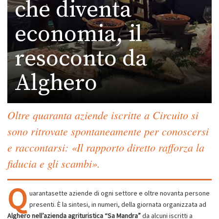
che diventa
economia, il
resoconto da
Alghero
Oltre quaranta aziende iscritte a Circuito si
sono ritrovate spontaneamente per conoscersi
e raccontarsi: «Il rapporto diretto rafforza la
fiducia e gli scambi».
Q
uarantasette aziende di ogni settore e oltre novanta persone
presenti. È la sintesi, in numeri, della giornata organizzata ad
Alghero
nell’azienda agrituristica “Sa Mandra”
da alcuni iscritti a