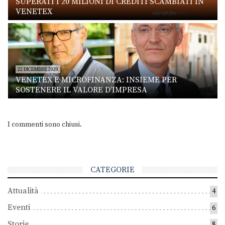
SUPERATI I 20 MILIONI DI CREDITI SCAMBIATI IN
VENETEX
22 DICEMBRE 2020
VENETEX E MICROFINANZA: INSIEME PER
SOSTENERE IL VALORE D’IMPRESA
I commenti sono chiusi.
CATEGORIE
Attualità
4
Eventi
6
Storie
8