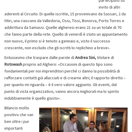
partecipato su
invito di altri
aderenti al Circuito. Di quelle iscritte, 15 provenivano da Sassari, 2 da
Ittiri, una ciascuno da Valledoria, Ossi, Tissi, Bonorva, Porto Torres e
addirittura da Samassi. Quelle algheresi erano 21 su un totale di 70
che fanno parte della rete. Quello di venerdì è stato un appuntamento
non nuovo, il primo si è tenuto a gennaio e, visto il successo
crescente, non escludo che gli iscritti lo replichino a breve».
Entusiasmo che traspare dalle parole di
Andrea Sini,
titolare di
Rotowash
proprio ad Alghero: «Occasioni di questo tipo sono
fondamentali per noi imprenditori perché ci danno la possibilità di
rafforzare contatti già allacciati e di crearne altri; il rapporto diretto –
per quanto mi riguarda – è il vero valore aggiunto. Gli eventi, dal
punto di vista organizzativo, vanno ancora migliorati ma lo spirito
indubbiamente è quello giusto».
Bilancio molto
positivo che van
ben oltre i pur
importanti