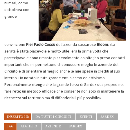
numeri, come
sottolinea con
grande
convinzione
Pier Paolo Cossu
dell’azienda sassarese
Bloom
: «La
serata è stata piacevole e molto utile, era la prima volta che
partecipavo e sono rimasto piacevolmente colpito; ho preso contatti
importanti che mi permettono di conoscere meglio le aziende del
Circuito e di orientare al meglio anche le mie spese in crediti al suo
interno. Ho notato in tutti grande entusiasmo ed attivismo.
Personalmente ritengo che la grande forza di Sardex stia proprio nel
fare rete; un metodo efficace che consente non solo di mantenere la
ricchezza sul territorio ma di diffonderla il più possibile».
INSERITO IN:
DA TUTTI I CIRCUITI
EVENTI
SARDEX
TAG:
ALGHERO
AZIENDE
SARDEX