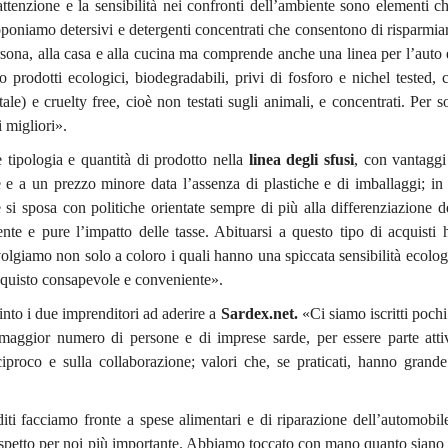
enzione e la sensibilità nei confronti dell’ambiente sono elementi c
roponiamo detersivi e detergenti concentrati che consentono di risparmi
rsona, alla casa e alla cucina ma comprende anche una linea per l’auto 
 prodotti ecologici, biodegradabili, privi di fosforo e nichel tested, ce
tale) e cruelty free, cioè non testati sugli animali, e concentrati. Per s
 migliori».
re tipologia e quantità di prodotto nella
linea degli sfusi
, con vantaggi 
re e a un prezzo minore data l’assenza di plastiche e di imballaggi; i
 si sposa con politiche orientate sempre di più alla differenziazione dei
ente e pure l’impatto delle tasse. Abituarsi a questo tipo di acquisti 
olgiamo non solo a coloro i quali hanno una spiccata sensibilità ecolo
’acquisto consapevole e conveniente».
pinto i due imprenditori ad aderire a
Sardex.net.
«
Ci siamo iscritti poch
 maggior numero di persone e di imprese sarde, per essere parte atti
eciproco e sulla collaborazione; valori che, se praticati, hanno grand
iti facciamo fronte a spese alimentari e di riparazione dell’automobi
’aspetto per noi più importante. Abbiamo toccato con mano quanto siano