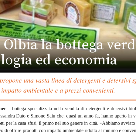
 Olbia la bottega ver
ologia ed economia
propone una vasta linea di detergenti e detersivi s
 impatto ambientale e a prezzi convenienti.
ner
– bottega specializzata nella vendita di detergenti e detersivi bio
lessandra Dato e Simone Saiu che, quasi un anno fa, hanno aperto in 
ti per la casa sfusi, il primo nel suo genere in città. «Abbiamo avviato l
o di offrire prodotti con impatto ambientale ridotto al minimo e conven