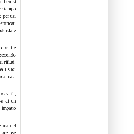
he ben si
are tempo
e per usi
rtificati
oddisfare
diretti e
n secondo
 rifiuti.
ha i suoi
gica ma a
i mesi
fa
,
va di un
e impatto
le ma nel
 preziose