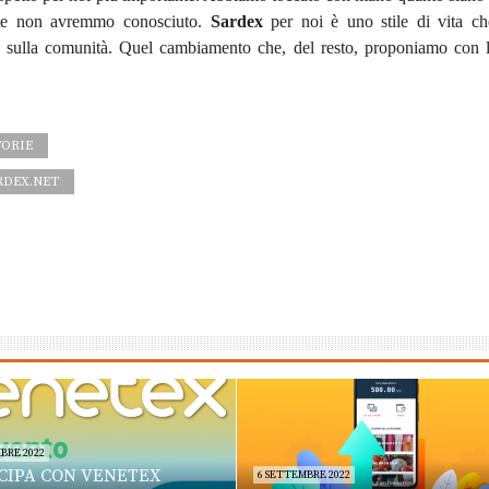
ente non avremmo conosciuto.
Sardex
per noi è uno stile di vita ch
tivi sulla comunità. Quel cambiamento che, del resto, proponiamo con 
TORIE
RDEX.NET
BRE 2022
CIPA CON VENETEX
6 SETTEMBRE 2022