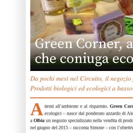
Green Corner, a
che coniuga ec
Da pochi mesi nel Circuito, il negozio 
Prodotti biologici ed ecologici a basso
A
ttenti all’ambiente e al risparmio.
Green Cor
ecologici – nasce dal ponderato azzardo di A
a
Olbia
un negozio specializzato nella vendita di prodot
nel giugno del 2015 – racconta Simone – con l’obiettiv