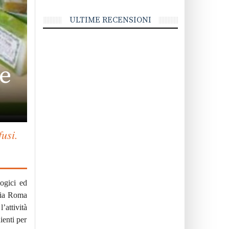
ULTIME RECENSIONI
de
fusi.
logici ed
via Roma
’attività
ienti per