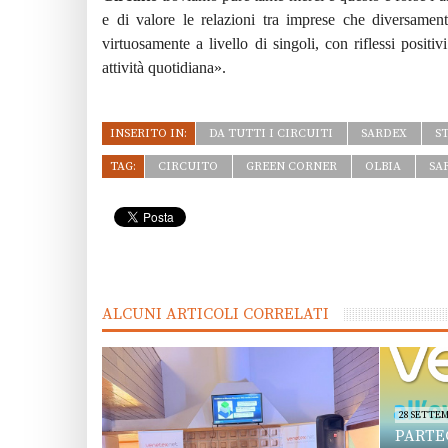
e di valore le relazioni tra imprese che diversam
virtuosamente a livello di singoli, con riflessi posi
attività quotidiana».
INSERITO IN:
DA TUTTI I CIRCUITI
SARDEX
S
TAG:
CIRCUITO
GREEN CORNER
OLBIA
SA
ALCUNI ARTICOLI CORRELATI
28 SETTEM
PARTE