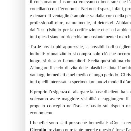
il consumatore. Insomma volevamo dimostrare che l’att
conciliano con l’economia. Nei nostri spazi, infatti, p
e denaro. Il ventaglio è ampio e va dalla cura della pe
professionali oltre, naturalmente, ai detersivi. Abbiamo
dall’Icea (Istituto per la certificazione etica ed ambien
tutti questi standard ricerchiamo costantemente i marchi
Tra le novità più apprezzate, la possibilità di sceglie
indiretti: «Innanzitutto si compra solo ciò che occor
luogo, si riusano i contenitori. Scelta quest’ultima che
Allungare il ciclo di vita delle plastiche aiuta l’ambi
vantaggi immediati e nel medio e lungo periodo. Ci riv
tutti quelli interessati a sperimentare nuovi modelli d
E proprio l’esigenza di allargare la base di clienti ha s
volevamo avere maggiore visibilità e raggiungere il
progetto concepito nell’isola e basato sul rispetto r
economico
».
I
benefici sono stati pressoché immediati: «Con i cred
Circuito
troviamo
pure
tante merci e questo è forse l