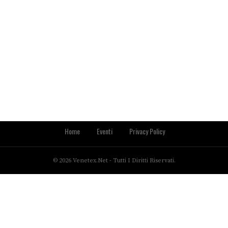
Home
Eventi
Privacy Policy
© 2026 Venetex.net - Tutti I Diritti Riservati.