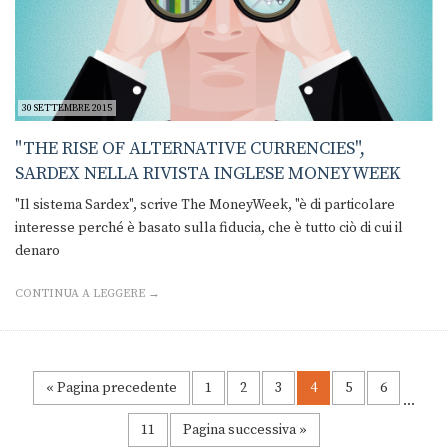
30 SETTEMBRE 2015
"THE RISE OF ALTERNATIVE CURRENCIES",
SARDEX NELLA RIVISTA INGLESE MONEYWEEK
"Il sistema Sardex", scrive The MoneyWeek, "è di particolare
interesse perché è basato sulla fiducia, che è tutto ciò di cui il
denaro
CONTINUA A LEGGERE →
« Pagina precedente
1
2
3
4
5
6
…
11
Pagina successiva »