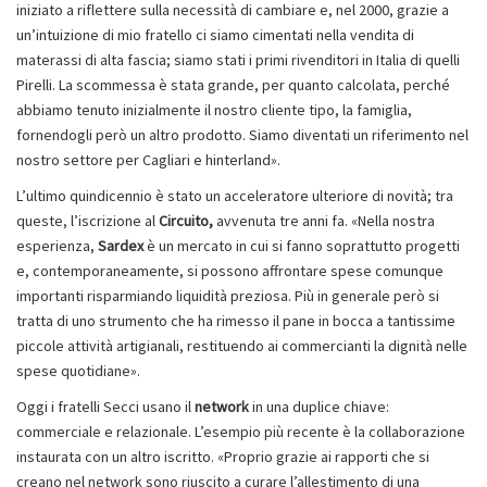
iniziato a riflettere sulla necessità di cambiare e, nel 2000, grazie a
un’intuizione di mio fratello ci siamo cimentati nella vendita di
materassi di alta fascia; siamo stati i primi rivenditori in Italia di quelli
Pirelli. La scommessa è stata grande, per quanto calcolata, perché
abbiamo tenuto inizialmente il nostro cliente tipo, la famiglia,
fornendogli però un altro prodotto. Siamo diventati un riferimento nel
nostro settore per Cagliari e hinterland».
L’ultimo quindicennio è stato un acceleratore ulteriore di novità; tra
queste, l’iscrizione al
Circuito,
avvenuta tre anni fa. «Nella nostra
esperienza,
Sardex
è un mercato in cui si fanno soprattutto progetti
e, contemporaneamente, si possono affrontare spese comunque
importanti risparmiando liquidità preziosa. Più in generale però si
tratta di uno strumento che ha rimesso il pane in bocca a tantissime
piccole attività artigianali, restituendo ai commercianti la dignità nelle
spese quotidiane».
Oggi i fratelli Secci usano il
network
in una duplice chiave:
commerciale e relazionale. L’esempio più recente è la collaborazione
instaurata con un altro iscritto. «Proprio grazie ai rapporti che si
creano nel network sono riuscito a curare l’allestimento di una