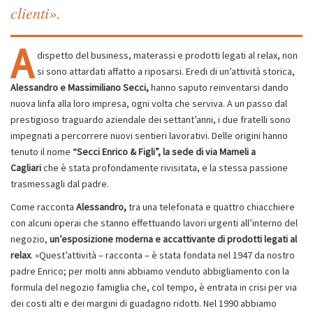
clienti».
A
dispetto del business, materassi e prodotti legati al relax, non
si sono attardati affatto a riposarsi. Eredi di un’attività storica,
Alessandro e Massimiliano Secci,
hanno saputo reinventarsi dando
nuova linfa alla loro impresa, ogni volta che serviva. A un passo dal
prestigioso traguardo aziendale dei settant’anni, i due fratelli sono
impegnati a percorrere nuovi sentieri lavorativi. Delle origini hanno
tenuto il nome
“Secci Enrico & Figli”, la sede di via Mameli a
Cagliari
che è stata profondamente rivisitata, e la stessa passione
trasmessagli dal padre.
Come racconta
Alessandro,
tra una telefonata e quattro chiacchiere
con alcuni operai che stanno effettuando lavori urgenti all’interno del
negozio,
un’esposizione moderna e accattivante di prodotti legati al
relax
. «Quest’attività – racconta – è stata fondata nel 1947 da nostro
padre Enrico; per molti anni abbiamo venduto abbigliamento con la
formula del negozio famiglia che, col tempo, è entrata in crisi per via
dei costi alti e dei margini di guadagno ridotti. Nel 1990 abbiamo