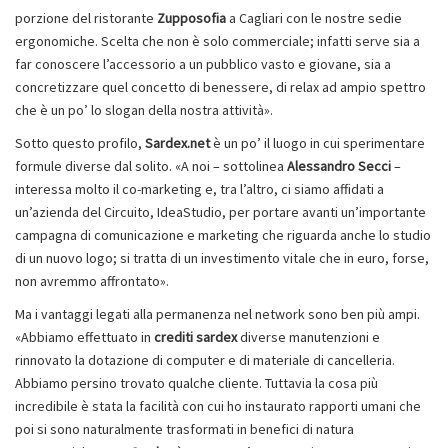
porzione del ristorante
Zupposofia
a Cagliari con le nostre sedie
ergonomiche. Scelta che non è solo commerciale; infatti serve sia a
far conoscere l’accessorio a un pubblico vasto e giovane, sia a
concretizzare quel concetto di benessere, di relax ad ampio spettro
che è un po’ lo slogan della nostra attività».
Sotto questo profilo,
Sardex.net
è un po’ il luogo in cui sperimentare
formule diverse dal solito. «A noi – sottolinea
Alessandro Secci
–
interessa molto il co-marketing e, tra l’altro, ci siamo affidati a
un’azienda del Circuito, IdeaStudio, per portare avanti un’importante
campagna di comunicazione e marketing che riguarda anche lo studio
di un nuovo logo; si tratta di un investimento vitale che in euro, forse,
non avremmo affrontato».
Ma i vantaggi legati alla permanenza nel network sono ben più ampi.
«Abbiamo effettuato in
crediti
sardex
diverse manutenzioni e
rinnovato la dotazione di computer e di materiale di cancelleria.
Abbiamo persino trovato qualche cliente. Tuttavia la cosa più
incredibile è stata la facilità con cui ho instaurato rapporti umani che
poi si sono naturalmente trasformati in benefici di natura