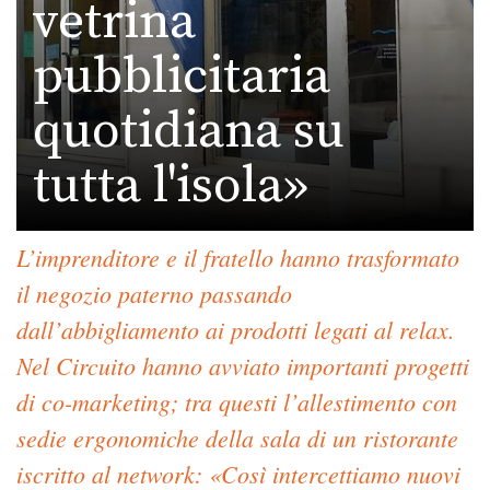
vetrina
pubblicitaria
quotidiana su
tutta l'isola»
L’imprenditore e il fratello hanno trasformato
il negozio paterno passando
dall’abbigliamento ai prodotti legati al relax.
Nel Circuito hanno avviato importanti progetti
di co-marketing; tra questi l’allestimento con
sedie ergonomiche della sala di un ristorante
iscritto al network: «Così intercettiamo nuovi