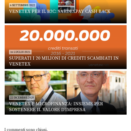
6 SETTEMBRE 2022
VENETEX PER IL B2C: SARDEXPAY CASH BACK
16 LUGLIO 2021
SUPERATI I 20 MILIONI DI CREDITI SCAMBIATI IN
VENETEX
22 DICEMBRE 2020
VENETEX E MICROFINANZA: INSIEME PER
SOSTENERE IL VALORE D’IMPRESA
I commenti sono chiusi.