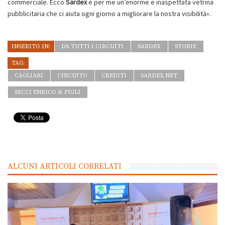
commerciale. Ecco
Sardex
è per me un’enorme e inaspettata vetrina
pubblicitaria che ci aiuta ogni giorno a migliorare la nostra visibilità».
INSERITO IN:
DA TUTTI I CIRCUITI
SARDEX
STORIE
TAG:
CAGLIARI
CIRCUITO
CREDITI
SARDEX.NET
SECCI ENRICO & FIGLI
ALCUNI ARTICOLI CORRELATI