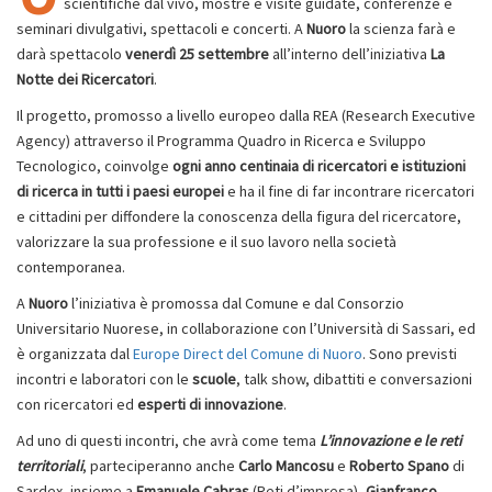
scientifiche dal vivo, mostre e visite guidate, conferenze e
seminari divulgativi, spettacoli e concerti. A
Nuoro
la scienza farà e
darà spettacolo
venerdì 25 settembre
all’interno dell’iniziativa
La
Notte dei Ricercatori
.
Il progetto, promosso a livello europeo dalla REA (Research Executive
Agency) attraverso il Programma Quadro in Ricerca e Sviluppo
Tecnologico, coinvolge
ogni anno centinaia di ricercatori e istituzioni
di ricerca in tutti i paesi europei
e ha il fine di far incontrare ricercatori
e cittadini per diffondere la conoscenza della figura del ricercatore,
valorizzare la sua professione e il suo lavoro nella società
contemporanea.
A
Nuoro
l’iniziativa è promossa dal Comune e dal Consorzio
Universitario Nuorese, in collaborazione con l’Università di Sassari, ed
è organizzata dal
Europe Direct del Comune di Nuoro
. Sono previsti
incontri e laboratori con le
scuole
, talk show, dibattiti e conversazioni
con ricercatori ed
esperti di innovazione
.
Ad uno di questi incontri, che avrà come tema
L’innovazione e le reti
territoriali
, parteciperanno anche
Carlo Mancosu
e
Roberto Spano
di
Sardex, insieme a
Emanuele Cabras
(Reti d’impresa),
Gianfranco