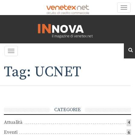
Toggle
naviga
Toggle
navigation
Tag: UCNET
CATEGORIE
Attualità
4
Eventi
6