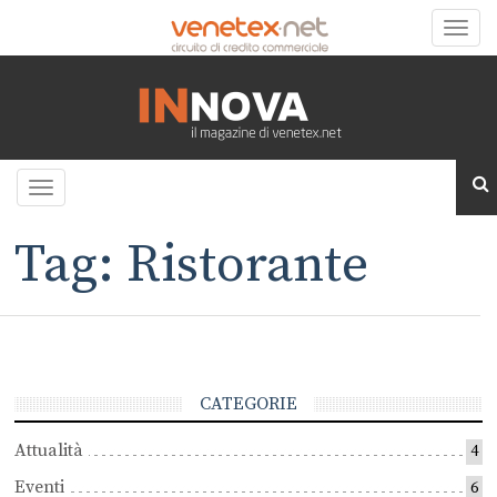
Toggle
naviga
Toggle
navigation
Tag: Ristorante
CATEGORIE
Attualità
4
Eventi
6