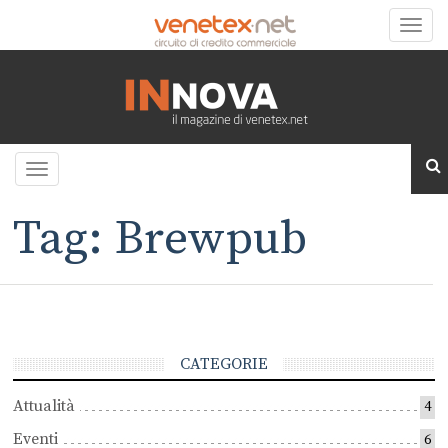
Toggle
naviga
Toggle
navigation
Tag: Brewpub
CATEGORIE
Attualità
4
Eventi
6