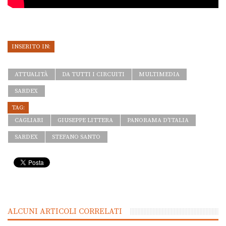
INSERITO IN:
ATTUALITÀ
DA TUTTI I CIRCUITI
MULTIMEDIA
SARDEX
TAG:
CAGLIARI
GIUSEPPE LITTERA
PANORAMA D'ITALIA
SARDEX
STEFANO SANTO
ALCUNI ARTICOLI CORRELATI