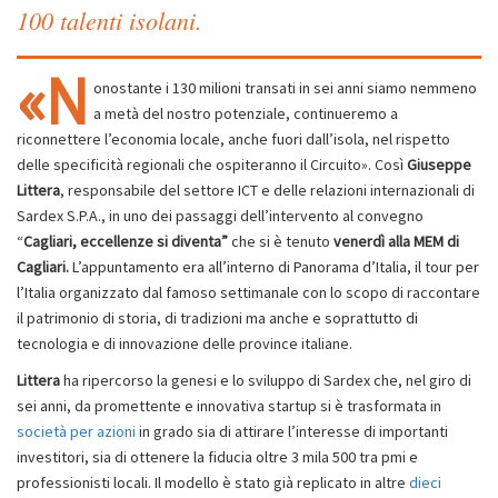
100 talenti isolani.
«N
onostante i 130 milioni transati in sei anni siamo nemmeno
a metà del nostro potenziale, continueremo a
riconnettere l’economia locale, anche fuori dall’isola, nel rispetto
delle specificità regionali che ospiteranno il Circuito». Così
Giuseppe
Littera
, responsabile del settore ICT e delle relazioni internazionali di
Sardex S.P.A., in uno dei passaggi dell’intervento al convegno
“
Cagliari, eccellenze si diventa”
che si è tenuto
venerdì alla MEM di
Cagliari.
L’appuntamento era all’interno di Panorama d’Italia, il tour per
l’Italia organizzato dal famoso settimanale con lo scopo di raccontare
il patrimonio di storia, di tradizioni ma anche e soprattutto di
tecnologia e di innovazione delle province italiane.
Littera
ha ripercorso la genesi e lo sviluppo di Sardex che, nel giro di
sei anni, da promettente e innovativa startup si è trasformata in
società per azioni
in grado sia di attirare l’interesse di importanti
investitori, sia di ottenere la fiducia oltre 3 mila 500 tra pmi e
professionisti locali. Il modello è stato già replicato in altre
dieci