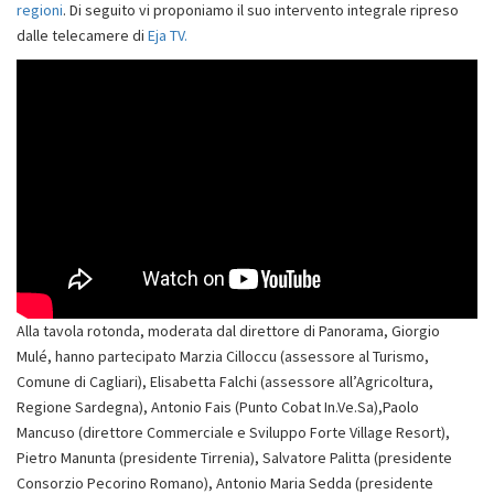
regioni
. Di seguito vi proponiamo il suo intervento integrale ripreso
dalle telecamere di
Eja TV.
Alla tavola rotonda, moderata dal direttore di Panorama, Giorgio
Mulé, hanno partecipato Marzia Cilloccu (assessore al Turismo,
Comune di Cagliari), Elisabetta Falchi (assessore all’Agricoltura,
Regione Sardegna), Antonio Fais (Punto Cobat In.Ve.Sa),Paolo
Mancuso (direttore Commerciale e Sviluppo Forte Village Resort),
Pietro Manunta (presidente Tirrenia), Salvatore Palitta (presidente
Consorzio Pecorino Romano), Antonio Maria Sedda (presidente