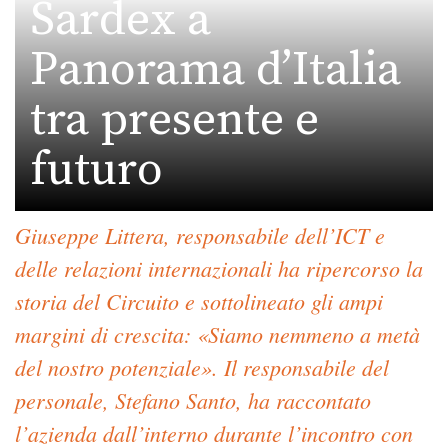
Sardex a
Panorama d’Italia
tra presente e
futuro
Giuseppe Littera, responsabile dell’ICT e
delle relazioni internazionali ha ripercorso la
storia del Circuito e sottolineato gli ampi
margini di crescita: «Siamo nemmeno a metà
del nostro potenziale». Il responsabile del
personale, Stefano Santo, ha raccontato
l’azienda dall’interno durante l’incontro con