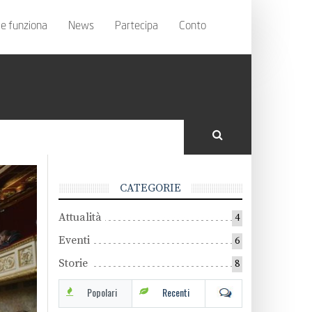
e funziona
News
Partecipa
Conto
CATEGORIE
Attualità
4
Eventi
6
Storie
8
Popolari
Recenti