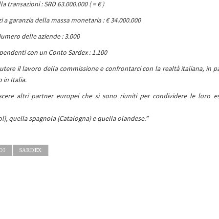
la transazioni : SRD 63.000.000 ( = € )
zi a garanzia della massa monetaria : € 34.000.000
umero delle aziende : 3.000
endenti con un Conto Sardex : 1.100
tere il lavoro della commissione e confrontarci con la realtà italiana, in pa
in Italia.
cere altri partner europei che si sono riuniti per condividere le loro e
l), quella spagnola (Catalogna) e quella olandese.”
OI
SARDEX