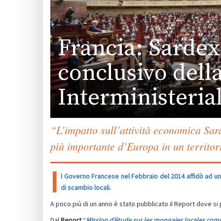
Francia: Sardex
conclusivo del
Interministeria
“L’impatto sull’attività economica Sar
più importante d’Europa in un territor
I
l Governo Francese nel Febbraio del 2014 affidò ad un
di scambio locali.
A poco più di un anno è stato pubblicato il Report dove si 
Dal
Report
“
Mission d’étude sur les monnaies locales com