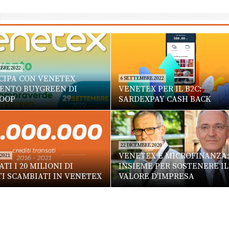
BRE 2022
CIPA CON VENETEX
6 SETTEMBRE 2022
VENTO BUYGREEN DI
VENETEX PER IL B2C:
OOP
SARDEXPAY CASH BACK
22 DICEMBRE 2020
VENETEX E MICROFINANZA:
 2021
TI I 20 MILIONI DI
INSIEME PER SOSTENERE IL
TI SCAMBIATI IN VENETEX
VALORE D’IMPRESA