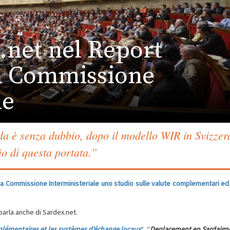
.net nel Report
la Commissione
le
da è senza dubbio, dopo il modello WIR in Svizzera
io di questa portata.”
a Commissione Interministeriale uno studio sulle valute complementari ed 
parla anche di Sardex.net.
plémentaires et les systèmes d’échange locaux
“, “
Deplacement en Sardaign