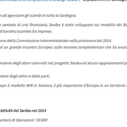
ad agevolare gli scambi in tutta la Sardegna.
n periodo di crisi finanziaria, Sardex è stato sviluppato sul modello del Ba
a di baratto/scambio fra imprese.
urce della Commissione Interministeriale nella primavera del 2014.
 ad un grande incontro Europeo sulle monete complementari che ha avut
ieme degli attori coinvolti nel progetto Sardex ed alcuni rappresentanti pol
ieme degli attori e delle parti.
po il modello WIR in Svizzera, il più importante d’Europa in un territorio 
’attività del Sardex nel 2014
umero di Operazioni : 90.000