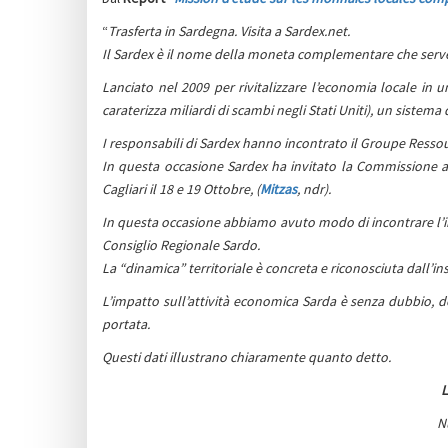
“
Trasferta in Sardegna. Visita a Sardex.net.
Il Sardex è il nome della moneta complementare che serve 
Lanciato nel 2009 per rivitalizzare l’economia locale in u
caraterizza miliardi di scambi negli Stati Uniti), un sistem
I responsabili di Sardex hanno incontrato il Groupe Resso
In questa occasione Sardex ha invitato la Commissione
Cagliari il 18 e 19 Ottobre, (
Mitzas
, ndr).
In questa occasione abbiamo avuto modo di incontrare l’ins
Consiglio Regionale Sardo.
La “dinamica” territoriale è concreta e riconosciuta dall’ins
L’impatto sull’attività economica Sarda è senza dubbio, do
portata.
Questi dati illustrano chiaramente quanto detto.
L
N