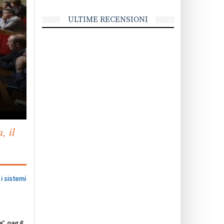
ULTIME RECENSIONI
, il
i sistemi
e
”
pag.8
.