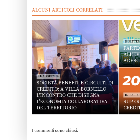
ALCUNI ARTICOLI CORRELATI
28 SETTEM
PARTE
ALL’E
ADESC
8 MAGGIO 2026
SOCIETÀ BENEFIT E CIRCUITI DI
CREDITO: A VILLA BORNELLO
L’INCONTRO CHE DISEGNA
16 LUGLIO
L’ECONOMIA COLLABORATIVA
SUPERA
DEL TERRITORIO
CREDI
I commenti sono chiusi.