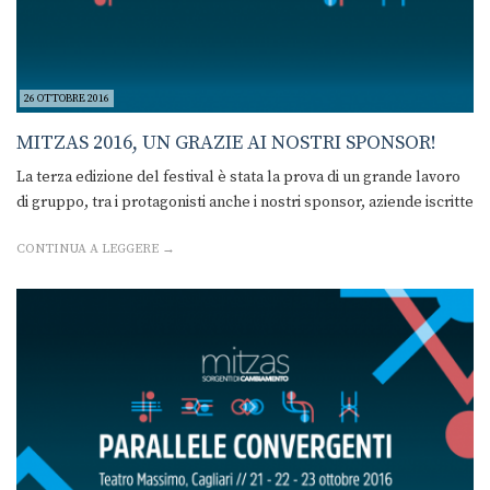
26 OTTOBRE 2016
MITZAS 2016, UN GRAZIE AI NOSTRI SPONSOR!
La terza edizione del festival è stata la prova di un grande lavoro
di gruppo, tra i protagonisti anche i nostri sponsor, aziende iscritte
CONTINUA A LEGGERE →