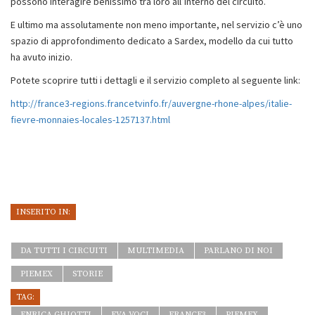
possono interagire benissimo tra loro all’interno del circuito.
E ultimo ma assolutamente non meno importante, nel servizio c’è uno
spazio di approfondimento dedicato a Sardex, modello da cui tutto
ha avuto inizio.
Potete scoprire tutti i dettagli e il servizio completo al seguente link:
http://france3-regions.francetvinfo.fr/auvergne-rhone-alpes/italie-
fievre-monnaies-locales-1257137.html
INSERITO IN:
DA TUTTI I CIRCUITI
MULTIMEDIA
PARLANO DI NOI
PIEMEX
STORIE
TAG:
ENRICA GHIOTTI
EVA VOCI
FRANCE3
PIEMEX