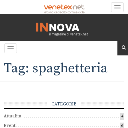
Toggle
naviga
Toggle
navigation
Tag: spaghetteria
CATEGORIE
Attualità
4
Eventi
6