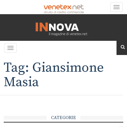
Toggle
naviga
Toggle
navigation
Tag: Giansimone
Masia
CATEGORIE