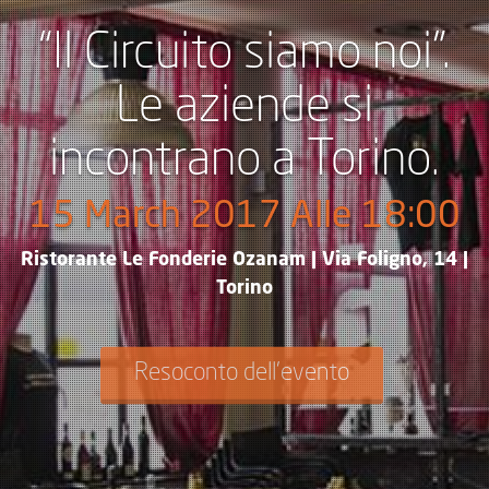
“Il Circuito siamo noi”.
Le aziende si
incontrano a Torino.
15 March 2017 Alle 18:00
Ristorante Le Fonderie Ozanam | Via Foligno, 14 |
Torino
Resoconto dell'evento